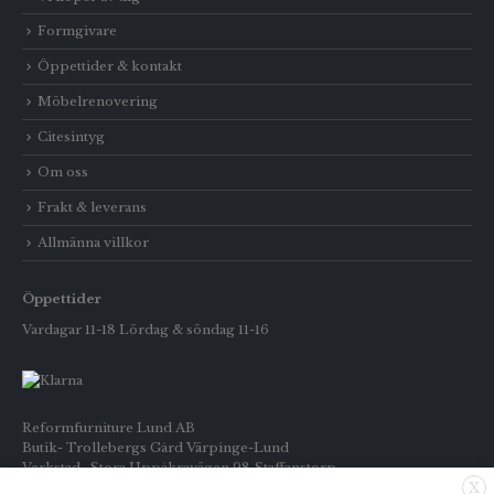
Formgivare
Öppettider & kontakt
Möbelrenovering
Citesintyg
Om oss
Frakt & leverans
Allmänna villkor
Öppettider
Vardagar 11-18 Lördag & söndag 11-16
Reformfurniture Lund AB
Butik- Trollebergs Gård Värpinge-Lund
Verkstad- Stora Uppåkravägen 98 Staffanstorp
X