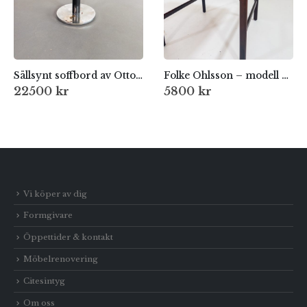
Sällsynt soffbord av Otto Schulz för Boet, Göteborg, 1930-tal
Folke Ohlsson – modell Frisco för Bra Bohag / Tingströms
22500
kr
5800
kr
Vi köper av dig
Formgivare
Öppettider & kontakt
Möbelrenovering
Citesintyg
Om oss