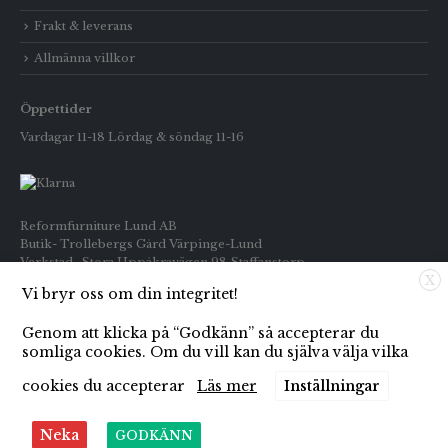
Frakt & leverans
Allmänna villkor
Öppettider
Vardagar 11-18 Lördag & söndag 11-16
Reformfurniture Lund AB
Butik- Trollebergs Gård Värpinge-Lund
Verkstad- Stora Uppåkravägen 98 Staffanstorp
X
Vi bryr oss om din integritet!
Telefon: Butiken 0709-269916
Inköp : 0722-659133
Genom att klicka på “Godkänn” så accepterar du
E-post: info@reformfurniture.se
somliga cookies. Om du vill kan du själva välja vilka
cookies du accepterar
Läs mer
Inställningar
Neka
GODKÄNN
© Copyright 2021