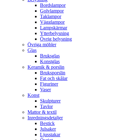
Bordslampor
Golvlampor
Taklampor
Vägglampor
Lampskärmar
Ytterbelysning
Övrig belysning
Övriga möbler
Glas
Bruksglas
Konstglas
Keramik & porslin
Bruksporslin
Fat och skålar
Figuriner
Vaser
Konst
Skulpturer
Tavlor
Mattor & textil
Inredningsdetaljer
Bestick
Julsaker
Ljusstakar