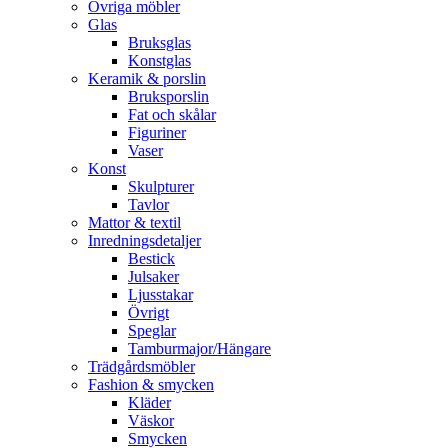
Övriga möbler
Glas
Bruksglas
Konstglas
Keramik & porslin
Bruksporslin
Fat och skålar
Figuriner
Vaser
Konst
Skulpturer
Tavlor
Mattor & textil
Inredningsdetaljer
Bestick
Julsaker
Ljusstakar
Övrigt
Speglar
Tamburmajor/Hängare
Trädgårdsmöbler
Fashion & smycken
Kläder
Väskor
Smycken