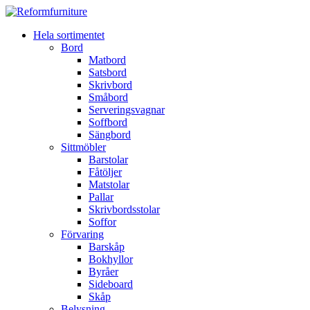
Hela sortimentet
Bord
Matbord
Satsbord
Skrivbord
Småbord
Serveringsvagnar
Soffbord
Sängbord
Sittmöbler
Barstolar
Fåtöljer
Matstolar
Pallar
Skrivbordsstolar
Soffor
Förvaring
Barskåp
Bokhyllor
Byråer
Sideboard
Skåp
Belysning