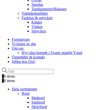
Övrigt
Speglar
Tamburmajor/Hängare
Trädgårdsmöbler
Fashion & smycken
Kläder
Väskor
Smycken
Formgivare
Vi köper av dig
Om oss
Hyr våra boende i Svarte utanför Ystad
Öppettider & kontakt
Jobba hos Oss!
Produktsökning
0
0 items
0
0 items
Hela sortimentet
Bord
Matbord
Satsbord
Skrivbord