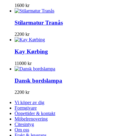
1600
kr
Stilarmatur Tranås
2200
kr
Kay Kørbing
11000
kr
Dansk bordslampa
2200
kr
Vi köper av dig
Formgivare
Öppettider & kontakt
Möbelrenovering
Citesintyg
Om oss
Frakt & leverans