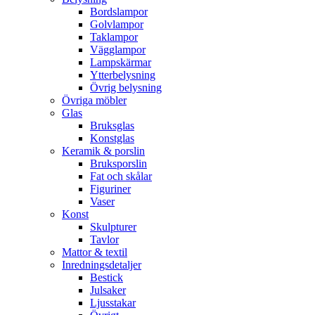
Bordslampor
Golvlampor
Taklampor
Vägglampor
Lampskärmar
Ytterbelysning
Övrig belysning
Övriga möbler
Glas
Bruksglas
Konstglas
Keramik & porslin
Bruksporslin
Fat och skålar
Figuriner
Vaser
Konst
Skulpturer
Tavlor
Mattor & textil
Inredningsdetaljer
Bestick
Julsaker
Ljusstakar