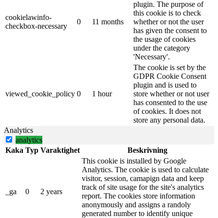
plugin. The purpose of
this cookie is to check
cookielawinfo-
0
11 months
whether or not the user
checkbox-necessary
has given the consent to
the usage of cookies
under the category
'Necessary'.
The cookie is set by the
GDPR Cookie Consent
plugin and is used to
viewed_cookie_policy
0
1 hour
store whether or not user
has consented to the use
of cookies. It does not
store any personal data.
Analytics
analytics
Kaka
Typ
Varaktighet
Beskrivning
This cookie is installed by Google
Analytics. The cookie is used to calculate
visitor, session, camapign data and keep
track of site usage for the site's analytics
_ga
0
2 years
report. The cookies store information
anonymously and assigns a randoly
generated number to identify unique