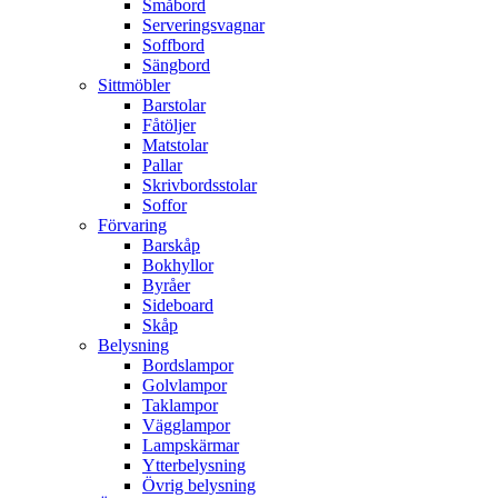
Småbord
Serveringsvagnar
Soffbord
Sängbord
Sittmöbler
Barstolar
Fåtöljer
Matstolar
Pallar
Skrivbordsstolar
Soffor
Förvaring
Barskåp
Bokhyllor
Byråer
Sideboard
Skåp
Belysning
Bordslampor
Golvlampor
Taklampor
Vägglampor
Lampskärmar
Ytterbelysning
Övrig belysning