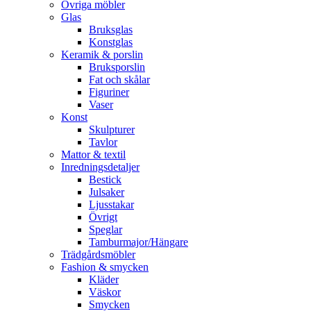
Övriga möbler
Glas
Bruksglas
Konstglas
Keramik & porslin
Bruksporslin
Fat och skålar
Figuriner
Vaser
Konst
Skulpturer
Tavlor
Mattor & textil
Inredningsdetaljer
Bestick
Julsaker
Ljusstakar
Övrigt
Speglar
Tamburmajor/Hängare
Trädgårdsmöbler
Fashion & smycken
Kläder
Väskor
Smycken