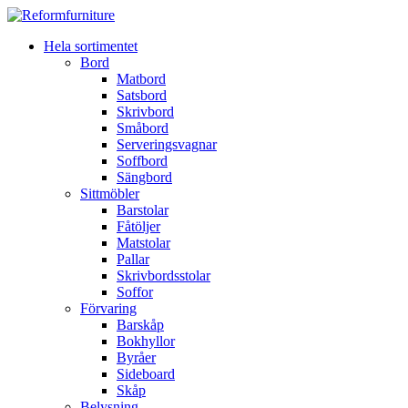
Hela sortimentet
Bord
Matbord
Satsbord
Skrivbord
Småbord
Serveringsvagnar
Soffbord
Sängbord
Sittmöbler
Barstolar
Fåtöljer
Matstolar
Pallar
Skrivbordsstolar
Soffor
Förvaring
Barskåp
Bokhyllor
Byråer
Sideboard
Skåp
Belysning