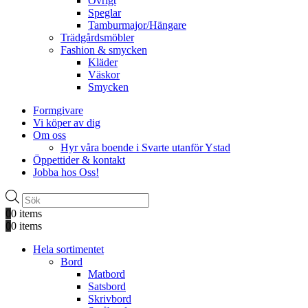
Övrigt
Speglar
Tamburmajor/Hängare
Trädgårdsmöbler
Fashion & smycken
Kläder
Väskor
Smycken
Formgivare
Vi köper av dig
Om oss
Hyr våra boende i Svarte utanför Ystad
Öppettider & kontakt
Jobba hos Oss!
Produktsökning
0
0 items
0
0 items
Hela sortimentet
Bord
Matbord
Satsbord
Skrivbord