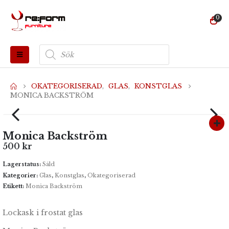
0
Produktsökning
OKATEGORISERAD
,
GLAS
,
KONSTGLAS
MONICA BACKSTRÖM
Monica Backström
500
kr
Lagerstatus:
Såld
Kategorier:
Glas
,
Konstglas
,
Okategoriserad
Etikett:
Monica Backström
Lockask i frostat glas