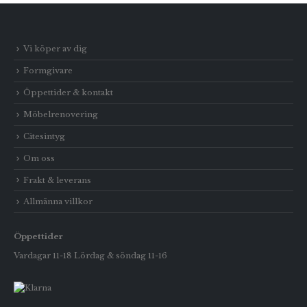
Vi köper av dig
Formgivare
Öppettider & kontakt
Möbelrenovering
Citesintyg
Om oss
Frakt & leverans
Allmänna villkor
Öppettider
Vardagar 11-18 Lördag & söndag 11-16