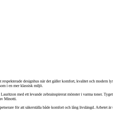
st respekterade designhus när det gäller komfort, kvalitet och modern ly
som i en mer klassisk miljö.
ska Lauritzon med ett levande zebrainspirerat mönster i varma toner. Tyg
av Minotti.
etserare för att säkerställa både komfort och lång livslängd. Arbetet är 