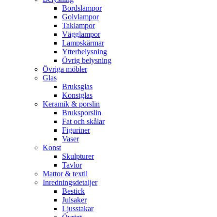
Bordslampor
Golvlampor
Taklampor
Vägglampor
Lampskärmar
Ytterbelysning
Övrig belysning
Övriga möbler
Glas
Bruksglas
Konstglas
Keramik & porslin
Bruksporslin
Fat och skålar
Figuriner
Vaser
Konst
Skulpturer
Tavlor
Mattor & textil
Inredningsdetaljer
Bestick
Julsaker
Ljusstakar