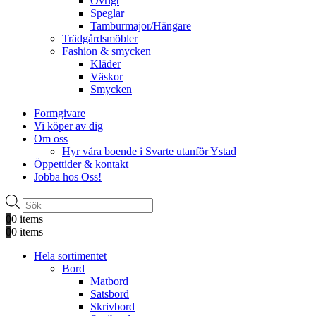
Övrigt
Speglar
Tamburmajor/Hängare
Trädgårdsmöbler
Fashion & smycken
Kläder
Väskor
Smycken
Formgivare
Vi köper av dig
Om oss
Hyr våra boende i Svarte utanför Ystad
Öppettider & kontakt
Jobba hos Oss!
Produktsökning
0
0 items
0
0 items
Hela sortimentet
Bord
Matbord
Satsbord
Skrivbord