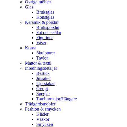
Övriga möbler
Glas
Bruksglas
Konstglas
Keramik & porslin
Bruksporslin
Fat och skålar
Figuriner
Vaser
Konst
Skulpturer
Tavlor
Mattor & textil
Inredningsdetaljer
Bestick
Julsaker
Ljusstakar
Övrigt
Speglar
Tamburmajor/Hängare
Trädgårdsmöbler
Fashion & smycken
Kläder
Väskor
Smycken