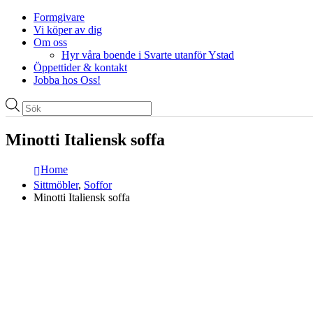
Formgivare
Vi köper av dig
Om oss
Hyr våra boende i Svarte utanför Ystad
Öppettider & kontakt
Jobba hos Oss!
Produktsökning
Minotti Italiensk soffa
Home
Sittmöbler
,
Soffor
Minotti Italiensk soffa