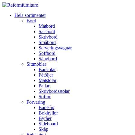
Hela sortimentet
Bord
Matbord
Satsbord
Skrivbord
Småbord
Serveringsvagnar
Soffbord
Sängbord
Sittmöbler
Barstolar
Fåtöljer
Matstolar
Pallar
Skrivbordsstolar
Soffor
Förvaring
Barskåp
Bokhyllor
Byråer
Sideboard
Skåp
Belysning