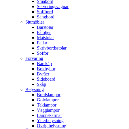
Småbord
Serveringsvagnar
Soffbord
Sängbord
Sittmöbler
Barstolar
Fåtöljer
Matstolar
Pallar
Skrivbordsstolar
Soffor
Förvaring
Barskåp
Bokhyllor
Byråer
Sideboard
Skåp
Belysning
Bordslampor
Golvlampor
Taklampor
Vägglampor
Lampskärmar
Ytterbelysning
Övrig belysning