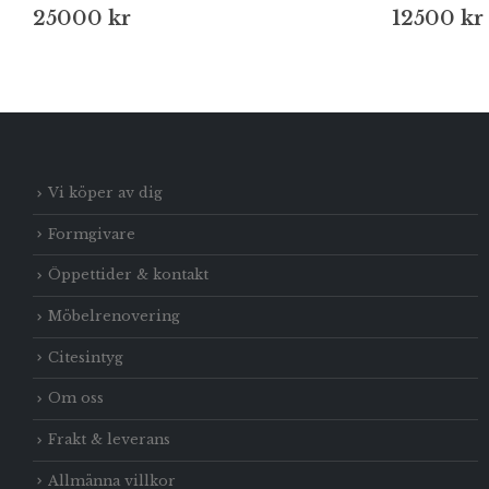
25000
kr
12500
kr
Vi köper av dig
Formgivare
Öppettider & kontakt
Möbelrenovering
Citesintyg
Om oss
Frakt & leverans
Allmänna villkor