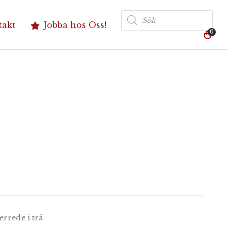
Produktsökning
takt
Jobba hos Oss!
0
errede i trä