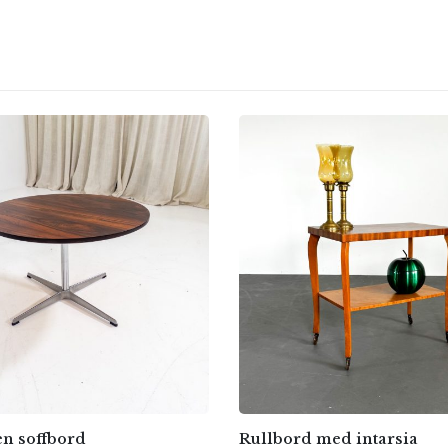
en soffbord
Rullbord med intarsia