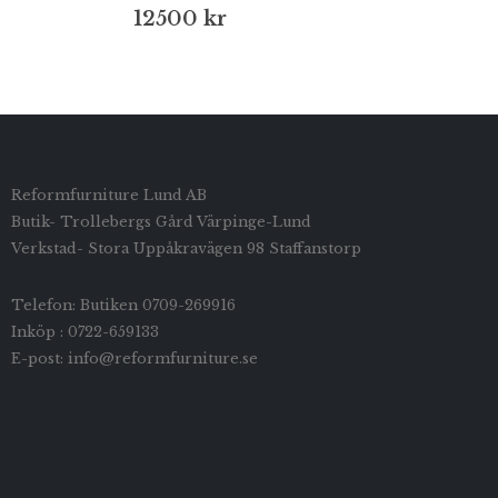
12500
kr
Reformfurniture Lund AB
Butik- Trollebergs Gård Värpinge-Lund
Verkstad- Stora Uppåkravägen 98 Staffanstorp
Telefon: Butiken 0709-269916
Inköp : 0722-659133
E-post: info@reformfurniture.se