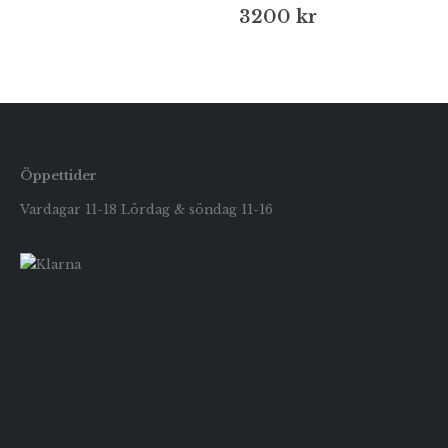
3200
kr
Öppettider
Vardagar 11-18 Lördag & söndag 11-16