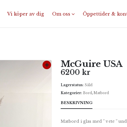
Vi köper av dig
Om oss
Öppettider & kon
McGuire USA
6200
kr
Lagerstatus:
Såld
Kategorier:
Bord
,
Matbord
BESKRIVNING
Matbord i glas med ” vete ” und