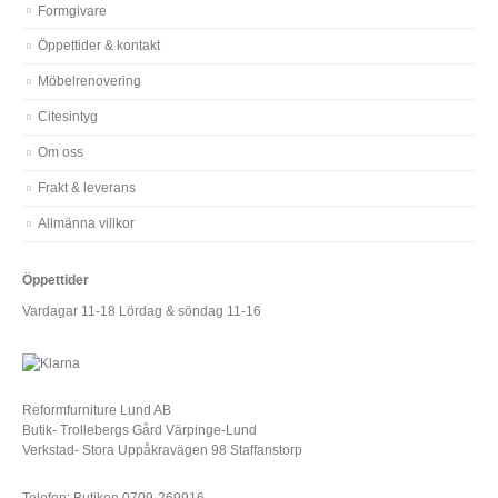
Formgivare
Öppettider & kontakt
Möbelrenovering
Citesintyg
Om oss
Frakt & leverans
Allmänna villkor
Öppettider
Vardagar 11-18 Lördag & söndag 11-16
Reformfurniture Lund AB
Butik- Trollebergs Gård Värpinge-Lund
Verkstad- Stora Uppåkravägen 98 Staffanstorp
Telefon: Butiken 0709-269916