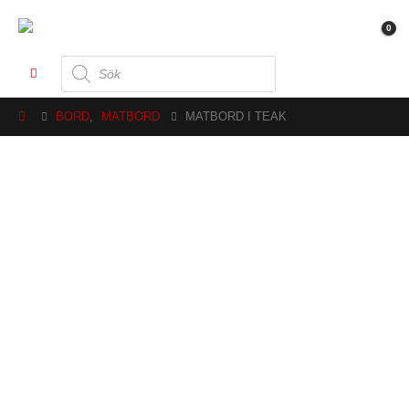
0
Produktsökning
BORD
,
MATBORD
MATBORD I TEAK