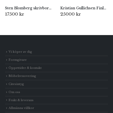
Sten Blomberg skrivbord 1950-tal
Kristian Gullichsen Finland 1970-tal
17500
kr
25000
kr
Vi köper av dig
Formgivare
Öppettider & kontakt
Möbelrenovering
Citesintyg
Om oss
Frakt & leverans
Allmänna villkor