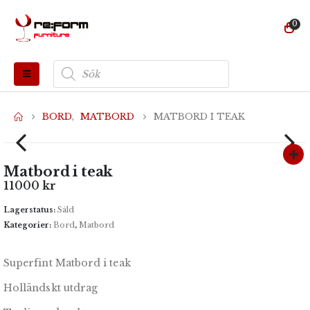
0
Produktsökning
BORD
,
MATBORD
MATBORD I TEAK
Matbord i teak
11000
kr
Lagerstatus:
Såld
Kategorier:
Bord
,
Matbord
Superfint Matbord i teak
Holländskt utdrag