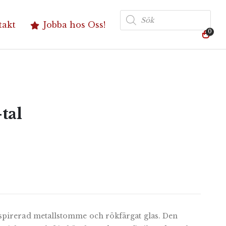
Produktsökning
takt
Jobba hos Oss!
0
tal
spirerad metallstomme och rökfärgat glas. Den