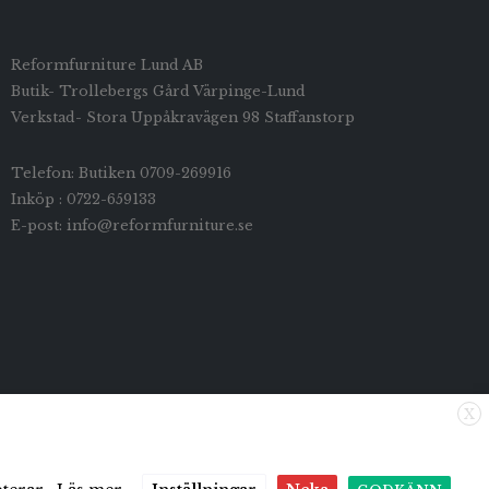
Reformfurniture Lund AB
Butik- Trollebergs Gård Värpinge-Lund
Verkstad- Stora Uppåkravägen 98 Staffanstorp
Telefon: Butiken 0709-269916
Inköp : 0722-659133
E-post: info@reformfurniture.se
X