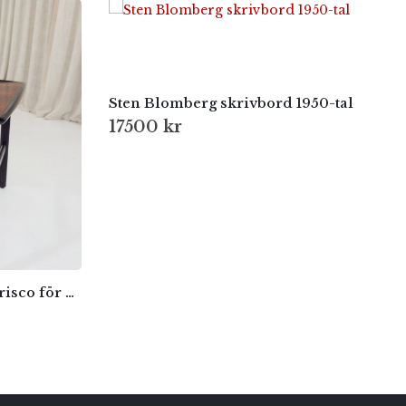
Sten Blomberg skrivbord 1950-tal
17500
kr
Folke Ohlsson – modell Frisco för Bra Bohag / Tingströms