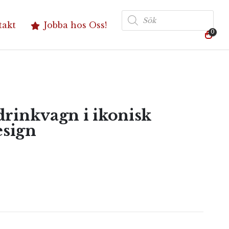
Produktsökning
takt
Jobba hos Oss!
0
drinkvagn i ikonisk
sign