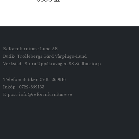
Reformfurniture Lund AB
Butik- Trollebergs Gård Värpinge-Lund
Verkstad- Stora Uppåkravägen 98 Staffanstorp
Telefon: Butiken 0709-269916
Inköp : 0722-659133
E-post: info@reformfurniture.se