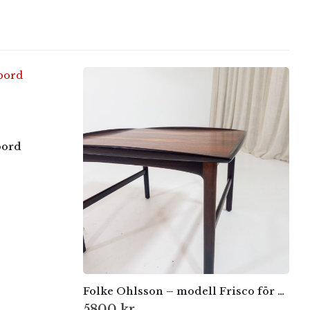
bord
Folke Ohlsson – modell Frisco för Bra Bohag / Tingströms
5800
kr