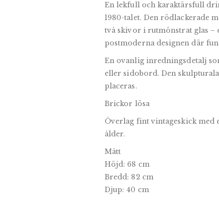
En lekfull och karaktärsfull dr
1980-talet. Den rödlackerade 
två skivor i rutmönstrat glas – 
postmoderna designen där funk
En ovanlig inredningsdetalj s
eller sidobord. Den skulpturala
placeras.
Brickor lösa
Överlag fint vintageskick med
ålder.
Mått
Höjd: 68 cm
Bredd: 82 cm
Djup: 40 cm