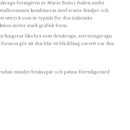
inkvagn formgiven av Mario Botta i Italien under
metallstommen kombineras med svarta detaljer och
ett uttryck som är typiskt för den italienska
tion möter stark grafisk form.
om fungerar lika bra som drinkvagn, serveringsvagn
 formen gör att den blir ett blickfång oavsett var den
 endast mindre bruksspår och patina förenliga med