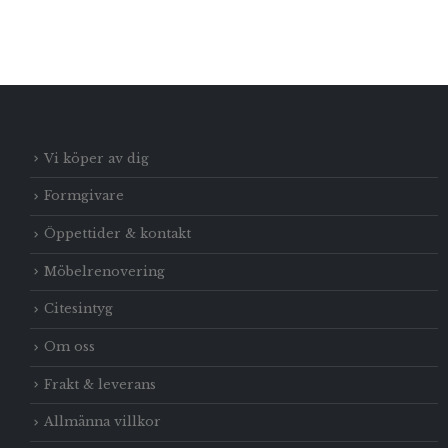
Vi köper av dig
Formgivare
Öppettider & kontakt
Möbelrenovering
Citesintyg
Om oss
Frakt & leverans
Allmänna villkor