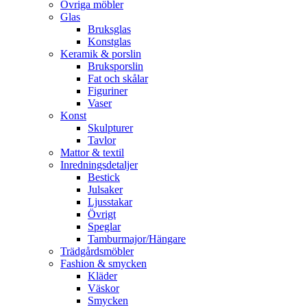
Övriga möbler
Glas
Bruksglas
Konstglas
Keramik & porslin
Bruksporslin
Fat och skålar
Figuriner
Vaser
Konst
Skulpturer
Tavlor
Mattor & textil
Inredningsdetaljer
Bestick
Julsaker
Ljusstakar
Övrigt
Speglar
Tamburmajor/Hängare
Trädgårdsmöbler
Fashion & smycken
Kläder
Väskor
Smycken