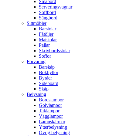
Småbord
Serveringsvagnar
Soffbord
Sängbord
Sittmöbler
Barstolar
Fåtöljer
Matstolar
Pallar
Skrivbordsstolar
Soffor
Förvaring
Barskåp
Bokhyllor
Byråer
Sideboard
Skåp
Belysning
Bordslampor
Golvlampor
Taklampor
Vägglampor
Lampskärmar
Ytterbelysning
Övrig belysning