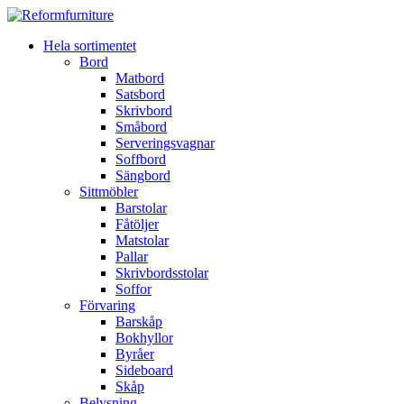
Hela sortimentet
Bord
Matbord
Satsbord
Skrivbord
Småbord
Serveringsvagnar
Soffbord
Sängbord
Sittmöbler
Barstolar
Fåtöljer
Matstolar
Pallar
Skrivbordsstolar
Soffor
Förvaring
Barskåp
Bokhyllor
Byråer
Sideboard
Skåp
Belysning