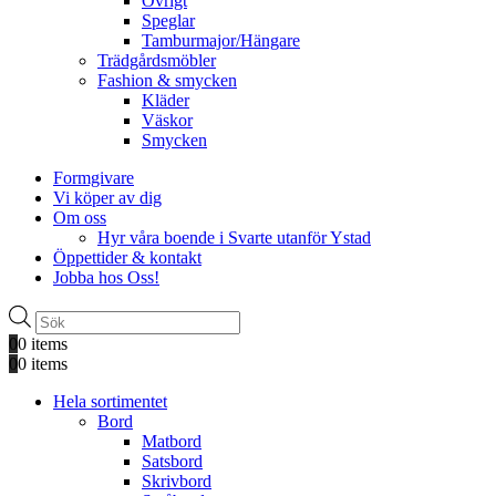
Övrigt
Speglar
Tamburmajor/Hängare
Trädgårdsmöbler
Fashion & smycken
Kläder
Väskor
Smycken
Formgivare
Vi köper av dig
Om oss
Hyr våra boende i Svarte utanför Ystad
Öppettider & kontakt
Jobba hos Oss!
Produktsökning
0
0 items
0
0 items
Hela sortimentet
Bord
Matbord
Satsbord
Skrivbord