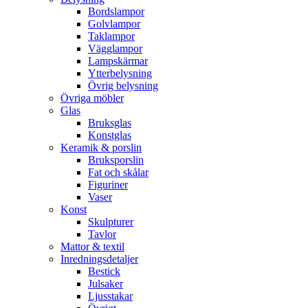
Bordslampor
Golvlampor
Taklampor
Vägglampor
Lampskärmar
Ytterbelysning
Övrig belysning
Övriga möbler
Glas
Bruksglas
Konstglas
Keramik & porslin
Bruksporslin
Fat och skålar
Figuriner
Vaser
Konst
Skulpturer
Tavlor
Mattor & textil
Inredningsdetaljer
Bestick
Julsaker
Ljusstakar