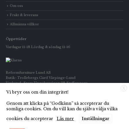
Om oss
Frakt & leverans
Allmänna villkor
Öppettider
Vardagar 11-18 Lördag & söndag 11-16
Reformfurniture Lund AB
Butik- Trollebergs Gård Värpinge-Lund
Verkstad- Stora Uppåkravägen 98 Staffanstorp
X
Vi bryr oss om din integritet!
Telefon: Butiken 0709-269916
Inköp : 0722-659133
Genom att klicka på “Godkänn” så accepterar du
E-post: info@reformfurniture.se
somliga cookies. Om du vill kan du själva välja vilka
cookies du accepterar
Läs mer
Inställningar