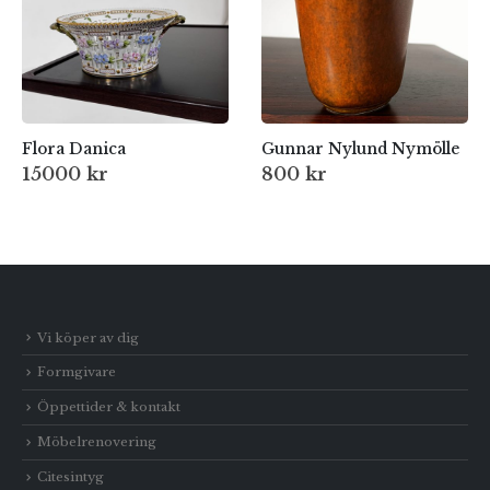
Flora Danica
Gunnar Nylund Nymölle
15000
kr
800
kr
Vi köper av dig
Formgivare
Öppettider & kontakt
Möbelrenovering
Citesintyg