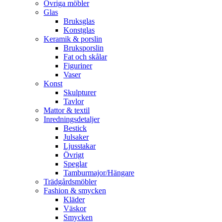
Övriga möbler
Glas
Bruksglas
Konstglas
Keramik & porslin
Bruksporslin
Fat och skålar
Figuriner
Vaser
Konst
Skulpturer
Tavlor
Mattor & textil
Inredningsdetaljer
Bestick
Julsaker
Ljusstakar
Övrigt
Speglar
Tamburmajor/Hängare
Trädgårdsmöbler
Fashion & smycken
Kläder
Väskor
Smycken