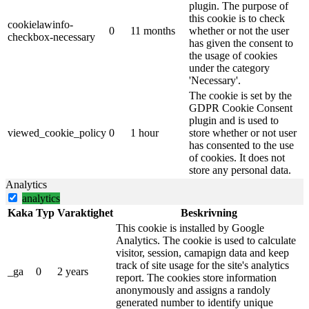
plugin. The purpose of
this cookie is to check
cookielawinfo-
0
11 months
whether or not the user
checkbox-necessary
has given the consent to
the usage of cookies
under the category
'Necessary'.
The cookie is set by the
GDPR Cookie Consent
plugin and is used to
viewed_cookie_policy
0
1 hour
store whether or not user
has consented to the use
of cookies. It does not
store any personal data.
Analytics
analytics
Kaka
Typ
Varaktighet
Beskrivning
This cookie is installed by Google
Analytics. The cookie is used to calculate
visitor, session, camapign data and keep
track of site usage for the site's analytics
_ga
0
2 years
report. The cookies store information
anonymously and assigns a randoly
generated number to identify unique