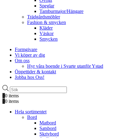
Övrigt
Speglar
Tamburmajor/Hängare
Trädgårdsmöbler
Fashion & smycken
Kläder
Väskor
Smycken
Formgivare
Vi köper av dig
Om oss
Hyr våra boende i Svarte utanför Ystad
Öppettider & kontakt
Jobba hos Oss!
Produktsökning
0
0 items
0
0 items
Hela sortimentet
Bord
Matbord
Satsbord
Skrivbord