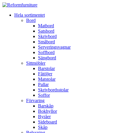
Hela sortimentet
Bord
Matbord
Satsbord
Skrivbord
Småbord
Serveringsvagnar
Soffbord
Sängbord
Sittmöbler
Barstolar
Fåtöljer
Matstolar
Pallar
Skrivbordsstolar
Soffor
Förvaring
Barskåp
Bokhyllor
Byråer
Sideboard
Skåp
Belysning