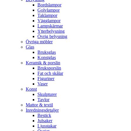
Bordslampor
Golvlampor
Taklampor
Vägglampor
Lampskärmar
Ytterbelysning
Övrig belysning
Övriga möbler
Glas
Bruksglas
Konstglas
Keramik & porslin
Bruksporslin
Fat och skålar
Figuriner
Vaser
Konst
Skulpturer
Tavlor
Mattor & textil
Inredningsdetaljer
Bestick
Julsaker
Ljusstakar