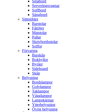
Småbord
Serveringsvagnar
Soffbord
Sängbord
Sittmöbler
Barstolar
Fåtöljer
Matstolar
Pallar
Skrivbordsstolar
Soffor
Förvaring
Barskåp
Bokhyllor
Byråer
Sideboard
Skåp
Belysning
Bordslampor
Golvlampor
Taklampor
Vägglampor
Lampskärmar
Ytterbelysning
Övrig belysning