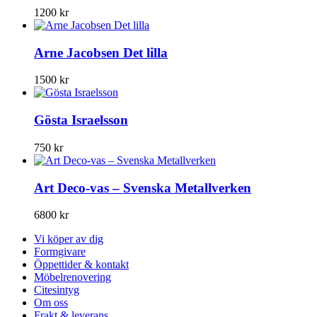
1200
kr
Arne Jacobsen Det lilla
1500
kr
Gösta Israelsson
750
kr
Art Deco-vas – Svenska Metallverken
6800
kr
Vi köper av dig
Formgivare
Öppettider & kontakt
Möbelrenovering
Citesintyg
Om oss
Frakt & leverans