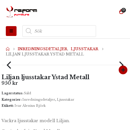
0
Produktsökning
INREDNINGSDETALJER
,
LJUSSTAKAR
LILJAN LJUSSTAKAR YSTAD METALL
Liljan ljusstakar Ystad Metall
950
kr
Lagerstatus:
Såld
Kategorier:
Inredningsdetaljer
,
Ljusstakar
Etikett:
Ivar Ålenius Björk
Vackra ljusstakar modell Liljan.