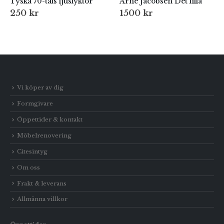
Tyska 70-tals ljuslyktor
Arne Jacobsen Det lilla
250
kr
1500
kr
Vi köper av dig
Formgivare
Öppettider & kontakt
Möbelrenovering
Citesintyg
Om oss
Frakt & leverans
Allmänna villkor