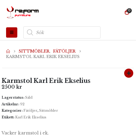
0
Produktsökning
SITTMÖBLER
,
FÅTÖLJER
KARMSTOL KARL ERIK EKSELIUS
Karmstol Karl Erik Ekselius
2500
kr
Lagerstatus:
Såld
Artikelnr:
92
Kategorier:
Fåtöljer
,
Sittmöbler
Etikett:
Karl Erik Ekselius
Vacker karmstol i ek.