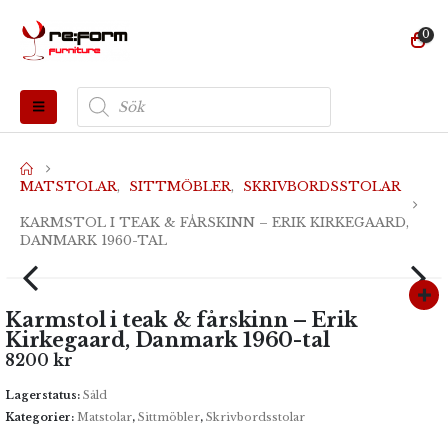
0
Produktsökning
MATSTOLAR
,
SITTMÖBLER
,
SKRIVBORDSSTOLAR
KARMSTOL I TEAK & FÅRSKINN – ERIK KIRKEGAARD,
DANMARK 1960-TAL
Karmstol i teak & fårskinn – Erik
Kirkegaard, Danmark 1960-tal
8200
kr
Lagerstatus:
Såld
Kategorier:
Matstolar
,
Sittmöbler
,
Skrivbordsstolar