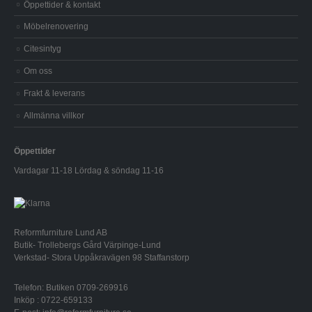
Öppettider & kontakt
Möbelrenovering
Citesintyg
Om oss
Frakt & leverans
Allmänna villkor
Öppettider
Vardagar 11-18 Lördag & söndag 11-16
Reformfurniture Lund AB
Butik- Trollebergs Gård Värpinge-Lund
Verkstad- Stora Uppåkravägen 98 Staffanstorp
Telefon: Butiken 0709-269916
Inköp : 0722-659133