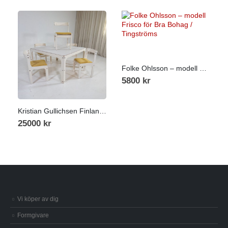
Folke Ohlsson – modell Frisco för Bra Bohag / Tingströms
5800
kr
Kristian Gullichsen Finland 1970-tal
25000
kr
Vi köper av dig
Formgivare