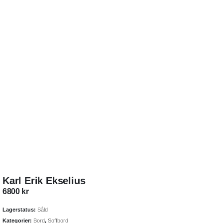
Karl Erik Ekselius
6800
kr
Lagerstatus:
Såld
Kategorier:
Bord
,
Soffbord