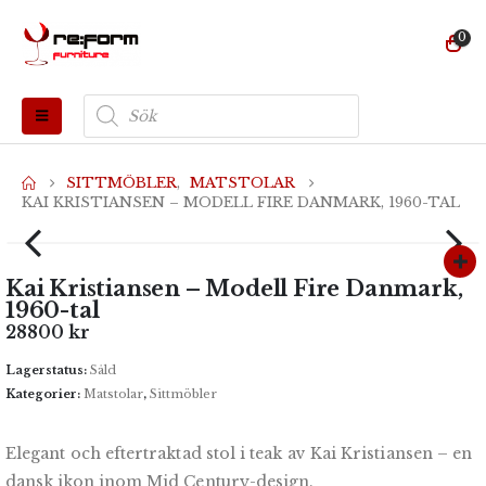
0
Produktsökning
SITTMÖBLER
,
MATSTOLAR
KAI KRISTIANSEN – MODELL FIRE DANMARK, 1960-TAL
Kai Kristiansen – Modell Fire Danmark,
1960-tal
28800
kr
Lagerstatus:
Såld
Kategorier:
Matstolar
,
Sittmöbler
Elegant och eftertraktad stol i teak av Kai Kristiansen – en
dansk ikon inom Mid Century-design.