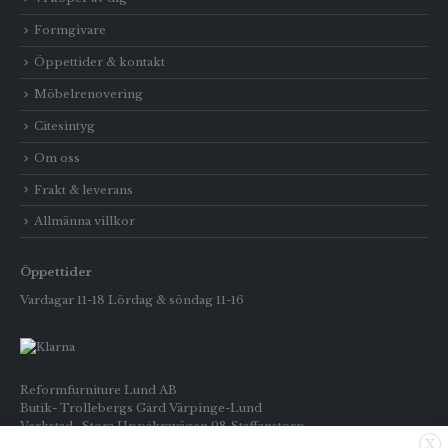
Formgivare
Öppettider & kontakt
Möbelrenovering
Citesintyg
Om oss
Frakt & leverans
Allmänna villkor
Öppettider
Vardagar 11-18 Lördag & söndag 11-16
Reformfurniture Lund AB
Butik- Trollebergs Gård Värpinge-Lund
Verkstad- Stora Uppåkravägen 98 Staffanstorp
X