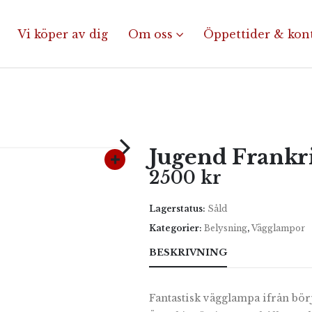
Vi köper av dig
Om oss
Öppettider & kon
Jugend Frankr
2500
kr
Lagerstatus:
Såld
Kategorier:
Belysning
,
Vägglampor
BESKRIVNING
Fantastisk vägglampa ifrån börj