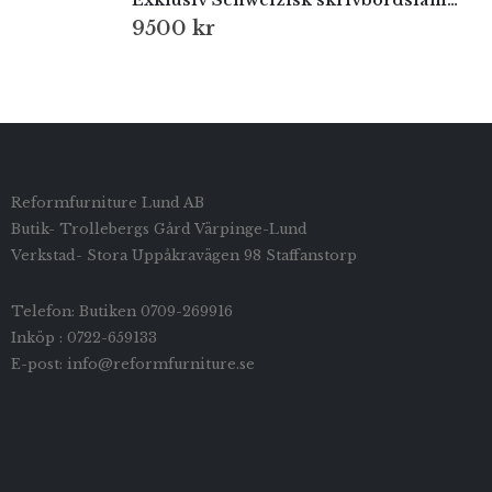
Exklusiv Schweizisk skrivbordslampa
9500
kr
Reformfurniture Lund AB
Butik- Trollebergs Gård Värpinge-Lund
Verkstad- Stora Uppåkravägen 98 Staffanstorp
Telefon: Butiken 0709-269916
Inköp : 0722-659133
E-post: info@reformfurniture.se