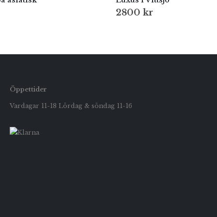
 asiatisk
Luxus i Vittsjö
2800
kr
Öppettider
Vardagar 11-18 Lördag & söndag 11-16