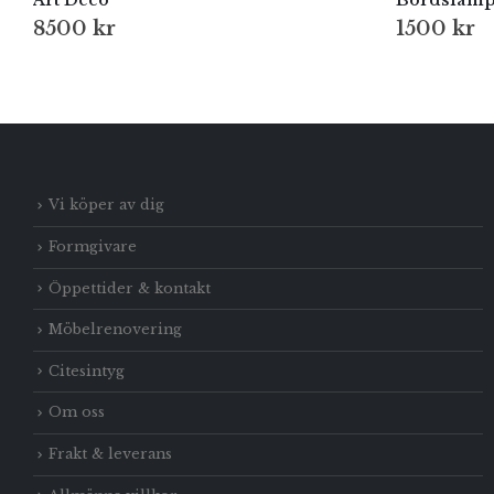
Art Deco
Bordslampa
8500
kr
1500
kr
Vi köper av dig
Formgivare
Öppettider & kontakt
Möbelrenovering
Citesintyg
Om oss
Frakt & leverans