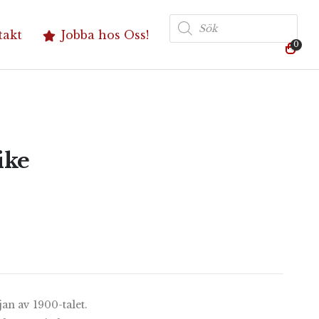
Produktsökning
takt
Jobba hos Oss!
0
ike
an av 1900-talet.