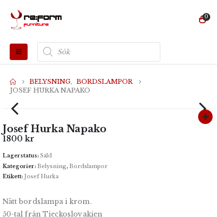
0
Produktsökning
BELYSNING
,
BORDSLAMPOR
JOSEF HURKA NAPAKO
Josef Hurka Napako
1800
kr
Lagerstatus:
Såld
Kategorier:
Belysning
,
Bordslampor
Etikett:
Josef Hurka
Nätt bordslampa i krom.
50-tal från Tjeckoslovakien