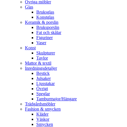
Övriga möbler
Glas
Bruksglas
Konstglas
Keramik & porslin
Bruksporslin
Fat och skålar
Figuriner
Vaser
Konst
Skulpturer
Tavlor
Mattor & textil
Inredningsdetaljer
Bestick
Julsaker
Ljusstakar
Övrigt
Speglar
Tamburmajor/Hängare
Trädgårdsmöbler
Fashion & smycken
Kläder
Väskor
Smycken