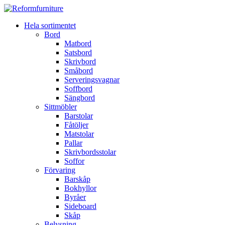
Hela sortimentet
Bord
Matbord
Satsbord
Skrivbord
Småbord
Serveringsvagnar
Soffbord
Sängbord
Sittmöbler
Barstolar
Fåtöljer
Matstolar
Pallar
Skrivbordsstolar
Soffor
Förvaring
Barskåp
Bokhyllor
Byråer
Sideboard
Skåp
Belysning