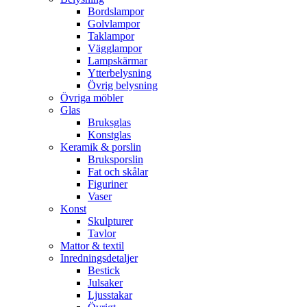
Bordslampor
Golvlampor
Taklampor
Vägglampor
Lampskärmar
Ytterbelysning
Övrig belysning
Övriga möbler
Glas
Bruksglas
Konstglas
Keramik & porslin
Bruksporslin
Fat och skålar
Figuriner
Vaser
Konst
Skulpturer
Tavlor
Mattor & textil
Inredningsdetaljer
Bestick
Julsaker
Ljusstakar