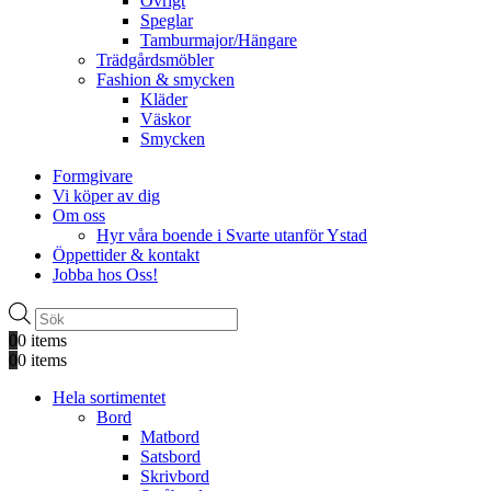
Övrigt
Speglar
Tamburmajor/Hängare
Trädgårdsmöbler
Fashion & smycken
Kläder
Väskor
Smycken
Formgivare
Vi köper av dig
Om oss
Hyr våra boende i Svarte utanför Ystad
Öppettider & kontakt
Jobba hos Oss!
Produktsökning
0
0 items
0
0 items
Hela sortimentet
Bord
Matbord
Satsbord
Skrivbord