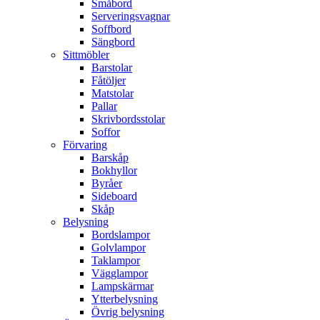
Småbord
Serveringsvagnar
Soffbord
Sängbord
Sittmöbler
Barstolar
Fåtöljer
Matstolar
Pallar
Skrivbordsstolar
Soffor
Förvaring
Barskåp
Bokhyllor
Byråer
Sideboard
Skåp
Belysning
Bordslampor
Golvlampor
Taklampor
Vägglampor
Lampskärmar
Ytterbelysning
Övrig belysning