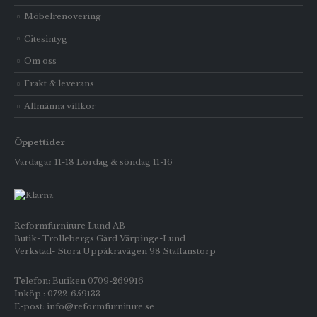
Möbelrenovering
Citesintyg
Om oss
Frakt & leverans
Allmänna villkor
Öppettider
Vardagar 11-18 Lördag & söndag 11-16
Reformfurniture Lund AB
Butik- Trollebergs Gård Värpinge-Lund
Verkstad- Stora Uppåkravägen 98 Staffanstorp
Telefon: Butiken 0709-269916
Inköp : 0722-659133
E-post: info@reformfurniture.se