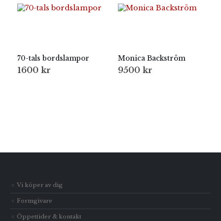
70-tals bordslampor
Monica Backström
1600
kr
9500
kr
Vi köper av dig
Formgivare
Öppettider & kontakt