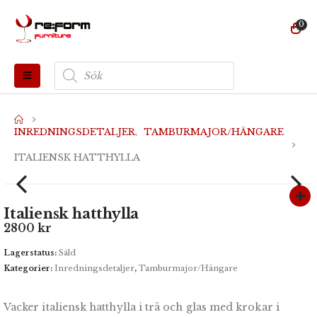
0
Produktsökning
INREDNINGSDETALJER
,
TAMBURMAJOR/HÄNGARE
ITALIENSK HATTHYLLA
Italiensk hatthylla
2800
kr
Lagerstatus:
Såld
Kategorier:
Inredningsdetaljer
,
Tamburmajor/Hängare
Vacker italiensk hatthylla i trä och glas med krokar i