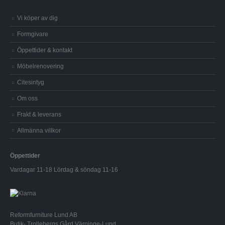
Vi köper av dig
Formgivare
Öppettider & kontakt
Möbelrenovering
Citesintyg
Om oss
Frakt & leverans
Allmänna villkor
Öppettider
Vardagar 11-18 Lördag & söndag 11-16
Reformfurniture Lund AB
Butik- Trollebergs Gård Värpinge-Lund