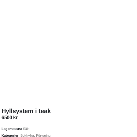
Hyllsystem i teak
6500
kr
Lagerstatus:
Såld
Kategorier:
Bokhyllor
,
Förvaring