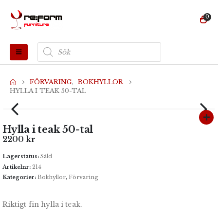
0
Produktsökning
FÖRVARING
,
BOKHYLLOR
HYLLA I TEAK 50-TAL
Hylla i teak 50-tal
2200
kr
Lagerstatus:
Såld
Artikelnr:
214
Kategorier:
Bokhyllor
,
Förvaring
Riktigt fin hylla i teak.