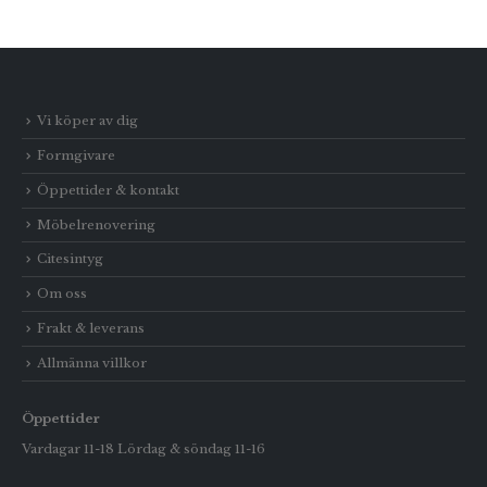
Vi köper av dig
Formgivare
Öppettider & kontakt
Möbelrenovering
Citesintyg
Om oss
Frakt & leverans
Allmänna villkor
Öppettider
Vardagar 11-18 Lördag & söndag 11-16