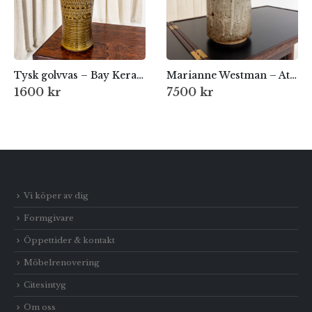
Tysk golvvas – Bay Keramik 1970-tal | West Germany
Marianne Westman – Ateljévas, Rörstrand
1600
kr
7500
kr
Vi köper av dig
Formgivare
Öppettider & kontakt
Möbelrenovering
Citesintyg
Om oss