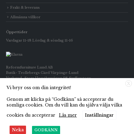
Frakt & leverans
Allmänna villkor
Öppettider
Vardagar 11-18 Lördag & söndag 11-16
Reformfurniture Lund AB
Butik- Trollebergs Gård Värpinge-Lund
Verkstad- Stora Uppåkravägen 98 Staffanstorp
X
Vi bryr oss om din integritet!
Telefon: Butiken 0709-269916
Inköp : 0722-659133
Genom att klicka på “Godkänn” så accepterar du
E-post: info@reformfurniture.se
somliga cookies. Om du vill kan du själva välja vilka
cookies du accepterar
Läs mer
Inställningar
Neka
GODKÄNN
© Copyright 2021