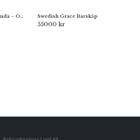
Elegant sideboard i jakaranda – Omann Jun, Danmark 1960-tal
Swedish Grace Barskåp
55000
kr
Reformfurniture Lund AB