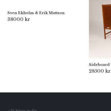
Sven Ekholm & Erik Mattson
38000
kr
Sideboard 
28500
kr
Vi köper av dig