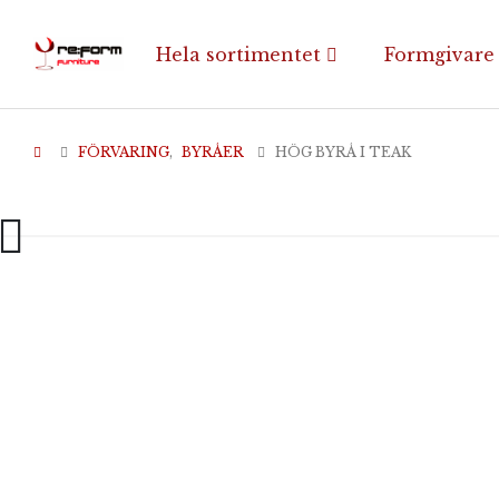
Hela sortimentet
Formgivare
FÖRVARING
,
BYRÅER
HÖG BYRÅ I TEAK