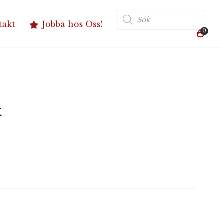
Produktsökning
takt
Jobba hos Oss!
0
k