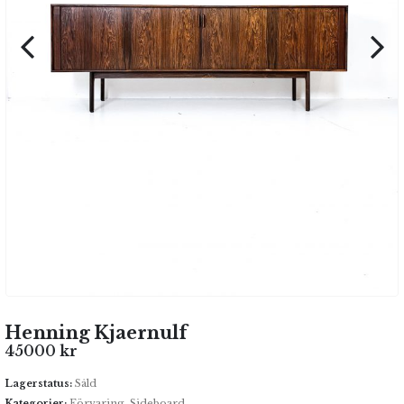
Henning Kjaernulf
45000
kr
Lagerstatus:
Såld
Kategorier:
Förvaring
,
Sideboard