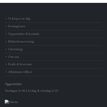
Vi köper av dig
Formgivare
Öppettider & kontakt
Möbelrenovering
Citesintyg
Om oss
Frakt & leverans
Allmänna villkor
Öppettider
Vardagar 11-18 Lördag & söndag 11-16