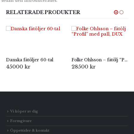
sedan den introducerades.
RELATERADE PRODUKTER
Danska fåtöljer 60-tal
Folke Ohlsson – fåtölj “Profil” med pall, DUX
45000
kr
28500
kr
Vi köper av dig
Formgivare
Öppettider & kontakt