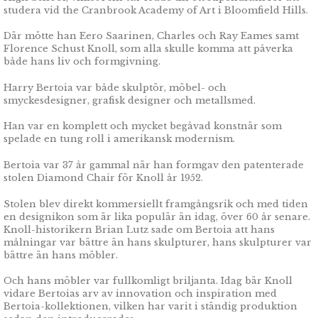
studera vid the Cranbrook Academy of Art i Bloomfield Hills.
Där mötte han Eero Saarinen, Charles och Ray Eames samt
Florence Schust Knoll, som alla skulle komma att påverka
både hans liv och formgivning.
Harry Bertoia var både skulptör, möbel- och
smyckesdesigner, grafisk designer och metallsmed.
Han var en komplett och mycket begåvad konstnär som
spelade en tung roll i amerikansk modernism.
Bertoia var 37 år gammal när han formgav den patenterade
stolen Diamond Chair för Knoll år 1952.
Stolen blev direkt kommersiellt framgångsrik och med tiden
en designikon som är lika populär än idag, över 60 år senare.
Knoll-historikern Brian Lutz sade om Bertoia att hans
målningar var bättre än hans skulpturer, hans skulpturer var
bättre än hans möbler.
Och hans möbler var fullkomligt briljanta. Idag bär Knoll
vidare Bertoias arv av innovation och inspiration med
Bertoia-kollektionen, vilken har varit i ständig produktion