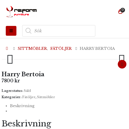
0
Produktsökning
SITTMÖBLER
,
FÅTÖLJER
HARRY BERTOIA
Harry Bertoia
7800
kr
Lagerstatus:
Såld
Kategorier:
Fåtöljer
,
Sittmöbler
Beskrivning
Beskrivning