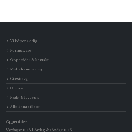
Vi köper av dig
Formgivare
Öppettider & kontakt
Möbelrenovering
Citesintyg
Om oss
Frakt & leverans
Allmänna villkor
Öppettider
Vardagar 11-18 Lördag & söndag 11-16