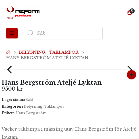
0
Produktsökning
BELYSNING
,
TAKLAMPOR
HANS BERGSTRÖM ATELJÉ LYKTAN
Hans Bergström Ateljé Lyktan
9500
kr
Lagerstatus:
Såld
Kategorier:
Belysning
,
Taklampor
Etikett:
Hans Bergström
Vacker taklampa i mässing utav Hans Bergström för Ateljé
Lyktan.