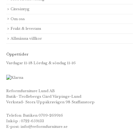
Citesintyg
Om oss
Frakt & leverans
Allmänna villkor
Öppettider
Vardagar 11-18 Lördag & söndag 11-16
Reformfurniture Lund AB
Butik- Trollebergs Gård Värpinge-Lund
Verkstad- Stora Uppåkravägen 98 Staffanstorp
Telefon: Butiken 0709-269916
Inköp : 0722-659133
E-post: info@reformfurniture.se