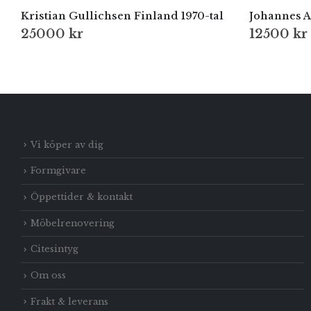
Kristian Gullichsen Finland 1970-tal
Johannes 
25000
kr
12500
kr
Vi köper av dig
Formgivare
Öppettider & kontakt
Möbelrenovering
Citesintyg
Om oss
Frakt & leverans