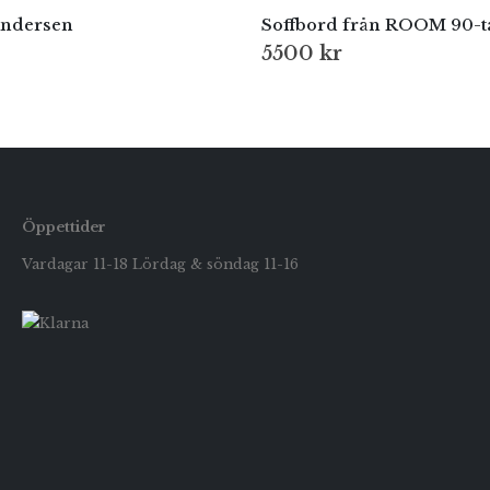
Andersen
Soffbord från ROOM 90-t
5500
kr
Öppettider
Vardagar 11-18 Lördag & söndag 11-16