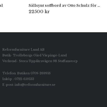
al
Sällsynt soffbord av Otto Schulz för Boet, Göteborg, 1930-tal
22500
kr
Reformfurniture Lund AB
Butik- Trollebergs Gård Värpinge-Lund
Verkstad- Stora Uppåkravägen 98 Staffanstorp
Telefon: Butiken 0709-269916
Inköp : 0722-659133
E-post: info@reformfurniture.se