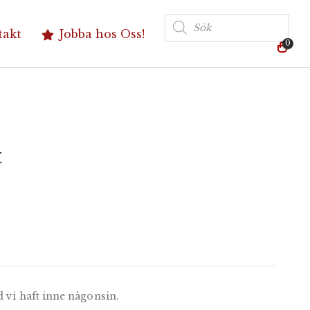
Produktsökning
takt
Jobba hos Oss!
0
t
d vi haft inne någonsin.