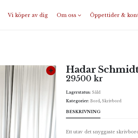
Vi köper av dig
Om oss
Öppettider & kon
Hadar Schmid
29500
kr
Lagerstatus:
Såld
Kategorier:
Bord
,
Skrivbord
BESKRIVNING
Ett utav det snyggaste skrivbor