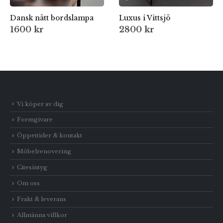
Dansk nätt bordslampa
Luxus i Vittsjö
1600
kr
2800
kr
Vi köper av dig
Formgivare
Öppettider & kontakt
Möbelrenovering
Citesintyg
Om oss
Frakt & leverans
Allmänna villkor