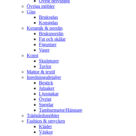
Övrig belysning
Övriga möbler
Glas
Bruksglas
Konstglas
Keramik & porslin
Bruksporslin
Fat och skålar
Figuriner
Vaser
Konst
Skulpturer
Tavlor
Mattor & textil
Inredningsdetaljer
Bestick
Julsaker
Ljusstakar
Övrigt
Speglar
Tamburmajor/Hängare
Trädgårdsmöbler
Fashion & smycken
Kläder
Väskor