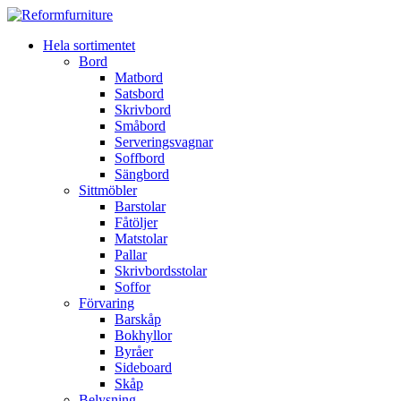
Hela sortimentet
Bord
Matbord
Satsbord
Skrivbord
Småbord
Serveringsvagnar
Soffbord
Sängbord
Sittmöbler
Barstolar
Fåtöljer
Matstolar
Pallar
Skrivbordsstolar
Soffor
Förvaring
Barskåp
Bokhyllor
Byråer
Sideboard
Skåp
Belysning