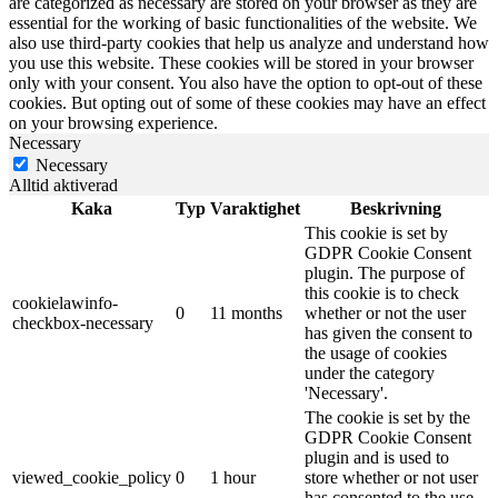
are categorized as necessary are stored on your browser as they are
essential for the working of basic functionalities of the website. We
also use third-party cookies that help us analyze and understand how
you use this website. These cookies will be stored in your browser
only with your consent. You also have the option to opt-out of these
cookies. But opting out of some of these cookies may have an effect
on your browsing experience.
Necessary
Necessary
Alltid aktiverad
Kaka
Typ
Varaktighet
Beskrivning
This cookie is set by
GDPR Cookie Consent
plugin. The purpose of
this cookie is to check
cookielawinfo-
0
11 months
whether or not the user
checkbox-necessary
has given the consent to
the usage of cookies
under the category
'Necessary'.
The cookie is set by the
GDPR Cookie Consent
plugin and is used to
viewed_cookie_policy
0
1 hour
store whether or not user
has consented to the use