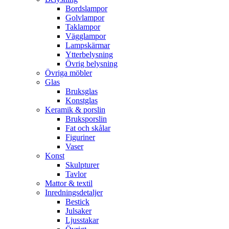
Bordslampor
Golvlampor
Taklampor
Vägglampor
Lampskärmar
Ytterbelysning
Övrig belysning
Övriga möbler
Glas
Bruksglas
Konstglas
Keramik & porslin
Bruksporslin
Fat och skålar
Figuriner
Vaser
Konst
Skulpturer
Tavlor
Mattor & textil
Inredningsdetaljer
Bestick
Julsaker
Ljusstakar