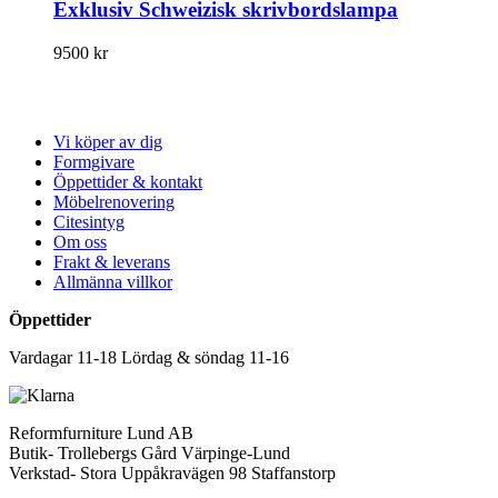
Exklusiv Schweizisk skrivbordslampa
9500
kr
Vi köper av dig
Formgivare
Öppettider & kontakt
Möbelrenovering
Citesintyg
Om oss
Frakt & leverans
Allmänna villkor
Öppettider
Vardagar 11-18 Lördag & söndag 11-16
Reformfurniture Lund AB
Butik- Trollebergs Gård Värpinge-Lund
Verkstad- Stora Uppåkravägen 98 Staffanstorp