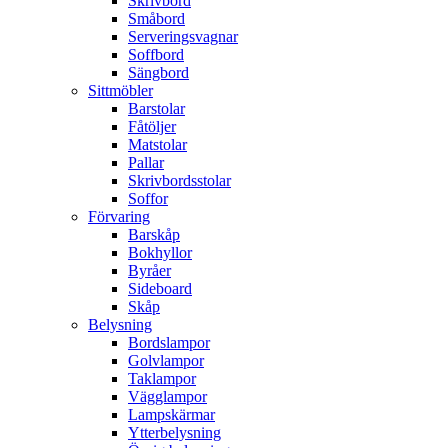
Skrivbord
Småbord
Serveringsvagnar
Soffbord
Sängbord
Sittmöbler
Barstolar
Fåtöljer
Matstolar
Pallar
Skrivbordsstolar
Soffor
Förvaring
Barskåp
Bokhyllor
Byråer
Sideboard
Skåp
Belysning
Bordslampor
Golvlampor
Taklampor
Vägglampor
Lampskärmar
Ytterbelysning