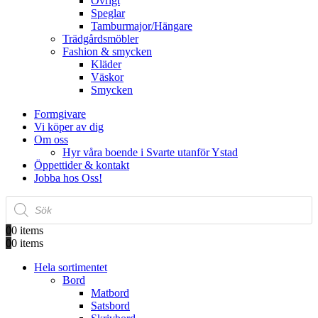
Övrigt
Speglar
Tamburmajor/Hängare
Trädgårdsmöbler
Fashion & smycken
Kläder
Väskor
Smycken
Formgivare
Vi köper av dig
Om oss
Hyr våra boende i Svarte utanför Ystad
Öppettider & kontakt
Jobba hos Oss!
Produktsökning
0
0 items
0
0 items
Hela sortimentet
Bord
Matbord
Satsbord