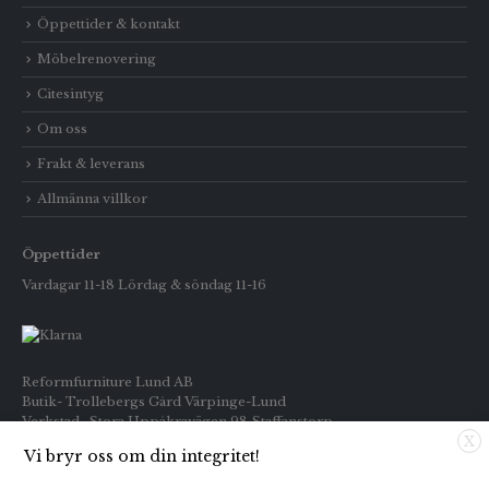
Öppettider & kontakt
Möbelrenovering
Citesintyg
Om oss
Frakt & leverans
Allmänna villkor
Öppettider
Vardagar 11-18 Lördag & söndag 11-16
Reformfurniture Lund AB
Butik- Trollebergs Gård Värpinge-Lund
Verkstad- Stora Uppåkravägen 98 Staffanstorp
X
Vi bryr oss om din integritet!
Telefon: Butiken 0709-269916
Inköp : 0722-659133