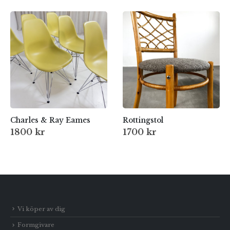
Charles & Ray Eames
Rottingstol
1800
kr
1700
kr
Vi köper av dig
Formgivare