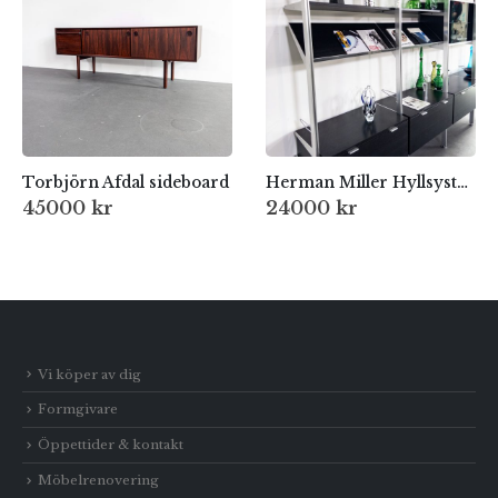
Torbjörn Afdal sideboard
Herman Miller Hyllsystem, 1980-tal
45000
kr
24000
kr
Vi köper av dig
Formgivare
Öppettider & kontakt
Möbelrenovering