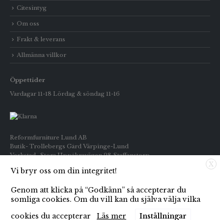
Citesintyg
Om oss
Frakt & leverans
Allmänna villkor
Öppettider
Vardagar 11-18 Lördag & söndag 11-16
Reformfurniture Lund AB
Butik- Trollebergs Gård Värpinge-Lund
Verkstad- Stora Uppåkravägen 98 Staffanstorp
X
Vi bryr oss om din integritet!
Telefon: Butiken 0709-269916
Inköp : 0722-659133
Genom att klicka på “Godkänn” så accepterar du
E-post: info@reformfurniture.se
somliga cookies. Om du vill kan du själva välja vilka
cookies du accepterar
Läs mer
Inställningar