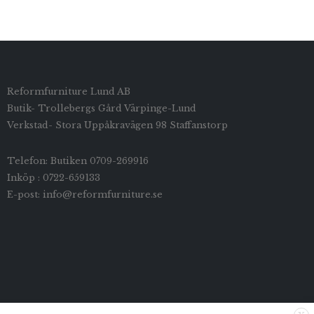
Reformfurniture Lund AB
Butik- Trollebergs Gård Värpinge-Lund
Verkstad- Stora Uppåkravägen 98 Staffanstorp
Telefon: Butiken 0709-269916
Inköp : 0722-659133
E-post: info@reformfurniture.se