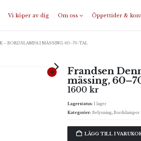
Vi köper av dig
Om oss
Öppettider & kon
– BORDSLAMPA I MÄSSING, 60–70-TAL
Frandsen Denm
mässing, 60–70
1600
kr
Lagerstatus:
I lager
Kategorier:
Belysning
,
Bordslampor
LÄGG TILL I VARUKO