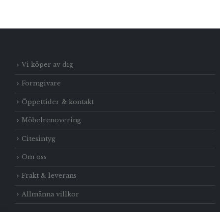
Vi köper av dig
Formgivare
Öppettider & kontakt
Möbelrenovering
Citesintyg
Om oss
Frakt & leverans
Allmänna villkor