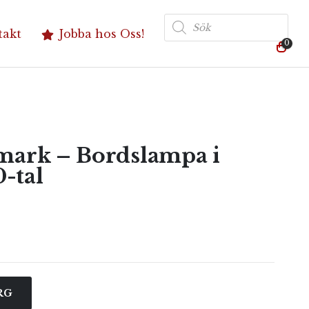
Produktsökning
takt
Jobba hos Oss!
0
ark – Bordslampa i
-tal
RG