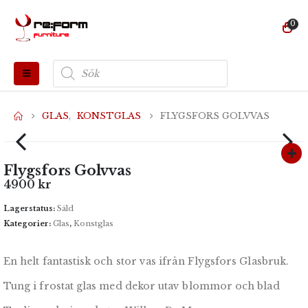
0
Produktsökning
GLAS
,
KONSTGLAS
FLYGSFORS GOLVVAS
Flygsfors Golvvas
4900
kr
Lagerstatus:
Såld
Kategorier:
Glas
,
Konstglas
En helt fantastisk och stor vas ifrån Flygsfors Glasbruk.
Tung i frostat glas med dekor utav blommor och blad