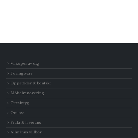
Vi köper av dig
Formgivare
Öppettider & kontakt
Möbelrenovering
Citesintyg
Om oss
Frakt & leverans
Allmänna villkor