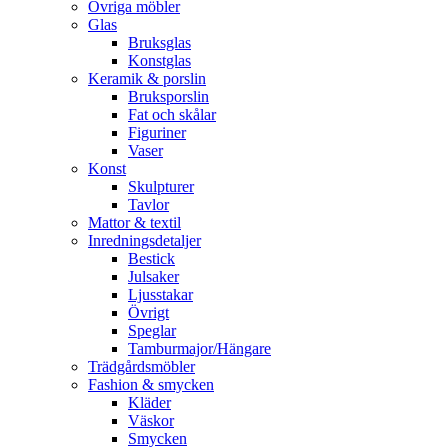
Övriga möbler
Glas
Bruksglas
Konstglas
Keramik & porslin
Bruksporslin
Fat och skålar
Figuriner
Vaser
Konst
Skulpturer
Tavlor
Mattor & textil
Inredningsdetaljer
Bestick
Julsaker
Ljusstakar
Övrigt
Speglar
Tamburmajor/Hängare
Trädgårdsmöbler
Fashion & smycken
Kläder
Väskor
Smycken