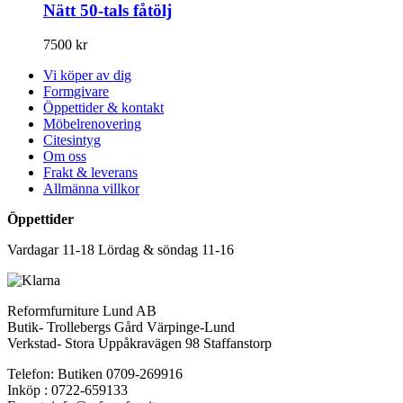
Nätt 50-tals fåtölj
7500
kr
Vi köper av dig
Formgivare
Öppettider & kontakt
Möbelrenovering
Citesintyg
Om oss
Frakt & leverans
Allmänna villkor
Öppettider
Vardagar 11-18 Lördag & söndag 11-16
Reformfurniture Lund AB
Butik- Trollebergs Gård Värpinge-Lund
Verkstad- Stora Uppåkravägen 98 Staffanstorp
Telefon: Butiken 0709-269916
Inköp : 0722-659133