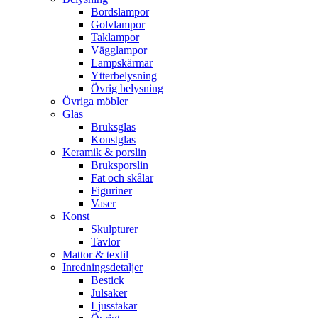
Bordslampor
Golvlampor
Taklampor
Vägglampor
Lampskärmar
Ytterbelysning
Övrig belysning
Övriga möbler
Glas
Bruksglas
Konstglas
Keramik & porslin
Bruksporslin
Fat och skålar
Figuriner
Vaser
Konst
Skulpturer
Tavlor
Mattor & textil
Inredningsdetaljer
Bestick
Julsaker
Ljusstakar