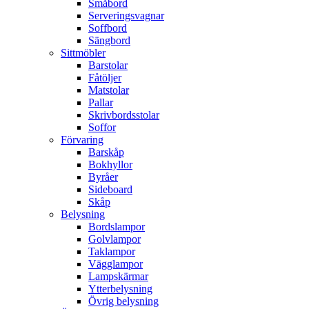
Småbord
Serveringsvagnar
Soffbord
Sängbord
Sittmöbler
Barstolar
Fåtöljer
Matstolar
Pallar
Skrivbordsstolar
Soffor
Förvaring
Barskåp
Bokhyllor
Byråer
Sideboard
Skåp
Belysning
Bordslampor
Golvlampor
Taklampor
Vägglampor
Lampskärmar
Ytterbelysning
Övrig belysning