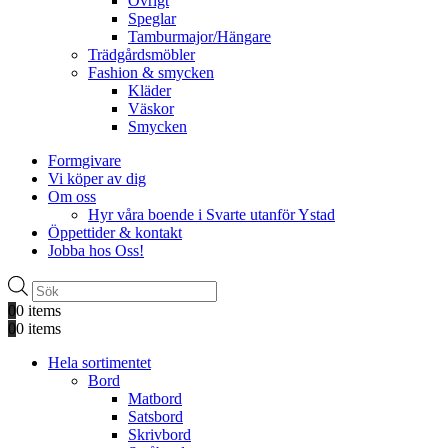
Övrigt
Speglar
Tamburmajor/Hängare
Trädgårdsmöbler
Fashion & smycken
Kläder
Väskor
Smycken
Formgivare
Vi köper av dig
Om oss
Hyr våra boende i Svarte utanför Ystad
Öppettider & kontakt
Jobba hos Oss!
Produktsökning
0
0 items
0
0 items
Hela sortimentet
Bord
Matbord
Satsbord
Skrivbord