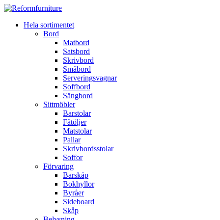
Hela sortimentet
Bord
Matbord
Satsbord
Skrivbord
Småbord
Serveringsvagnar
Soffbord
Sängbord
Sittmöbler
Barstolar
Fåtöljer
Matstolar
Pallar
Skrivbordsstolar
Soffor
Förvaring
Barskåp
Bokhyllor
Byråer
Sideboard
Skåp
Belysning