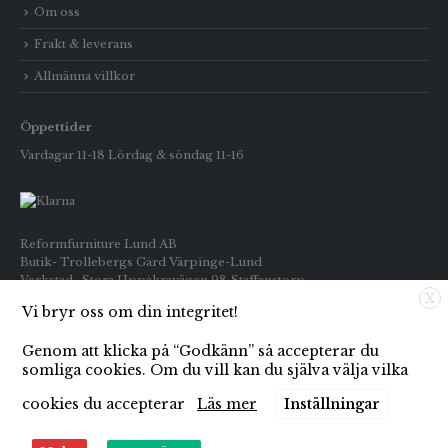
Om oss
Frakt & leverans
Allmänna villkor
Öppettider
Vardagar 11-18 Lördag & söndag 11-16
Reformfurniture Lund AB
Butik- Trollebergs Gård Värpinge-Lund
Verkstad- Stora Uppåkravägen 98 Staffanstorp
X
Vi bryr oss om din integritet!
Telefon: Butiken 0709-269916
Inköp : 0722-659133
Genom att klicka på “Godkänn” så accepterar du
E-post: info@reformfurniture.se
somliga cookies. Om du vill kan du själva välja vilka
cookies du accepterar
Läs mer
Inställningar