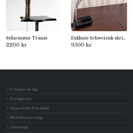
Stilarmatur Tranås
Exklusiv Schweizisk skrivbordslampa
2200
kr
9500
kr
Vi köper av dig
Formgivare
Öppettider & kontakt
Möbelrenovering
Citesintyg