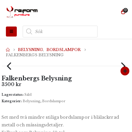
0
Produktsökning
BELYSNING
,
BORDSLAMPOR
FALKENBERGS BELYSNING
Falkenbergs Belysning
3500
kr
Lagerstatus:
Såld
Kategorier:
Belysning
,
Bordslampor
Set med två mindre stiliga bordslampor i blålackerad
metall och mässingsdetaljer.