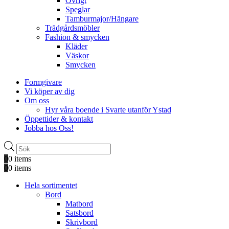
Övrigt
Speglar
Tamburmajor/Hängare
Trädgårdsmöbler
Fashion & smycken
Kläder
Väskor
Smycken
Formgivare
Vi köper av dig
Om oss
Hyr våra boende i Svarte utanför Ystad
Öppettider & kontakt
Jobba hos Oss!
Produktsökning
0
0 items
0
0 items
Hela sortimentet
Bord
Matbord
Satsbord
Skrivbord