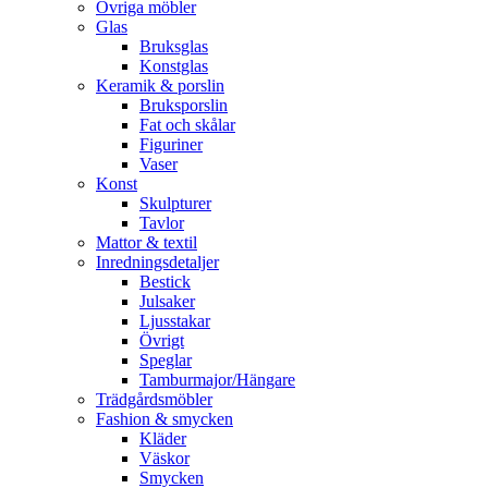
Övriga möbler
Glas
Bruksglas
Konstglas
Keramik & porslin
Bruksporslin
Fat och skålar
Figuriner
Vaser
Konst
Skulpturer
Tavlor
Mattor & textil
Inredningsdetaljer
Bestick
Julsaker
Ljusstakar
Övrigt
Speglar
Tamburmajor/Hängare
Trädgårdsmöbler
Fashion & smycken
Kläder
Väskor
Smycken