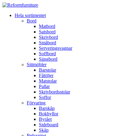
Hela sortimentet
Bord
Matbord
Satsbord
Skrivbord
Småbord
Serveringsvagnar
Soffbord
Sängbord
Sittmöbler
Barstolar
Fåtöljer
Matstolar
Pallar
Skrivbordsstolar
Soffor
Förvaring
Barskåp
Bokhyllor
Byråer
Sideboard
Skåp
Belysning