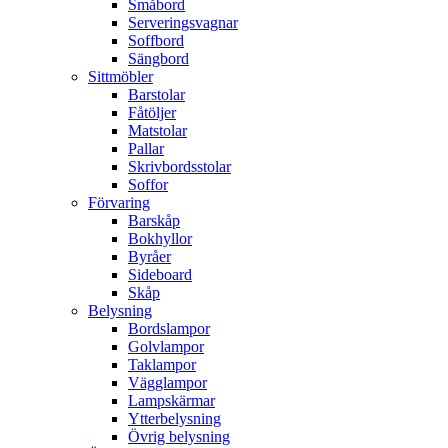
Småbord
Serveringsvagnar
Soffbord
Sängbord
Sittmöbler
Barstolar
Fåtöljer
Matstolar
Pallar
Skrivbordsstolar
Soffor
Förvaring
Barskåp
Bokhyllor
Byråer
Sideboard
Skåp
Belysning
Bordslampor
Golvlampor
Taklampor
Vägglampor
Lampskärmar
Ytterbelysning
Övrig belysning