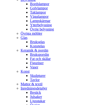
Bordslampor
Golvlampor
Taklampor
Vägglampor
Lampskärmar
Ytterbelysning
Övrig belysning
Övriga möbler
Glas
Bruksglas
Konstglas
Keramik & porslin
Bruksporslin
Fat och skålar
Figuriner
Vaser
Konst
Skulpturer
Tavlor
Mattor & textil
Inredningsdetaljer
Bestick
Julsaker
Ljusstakar