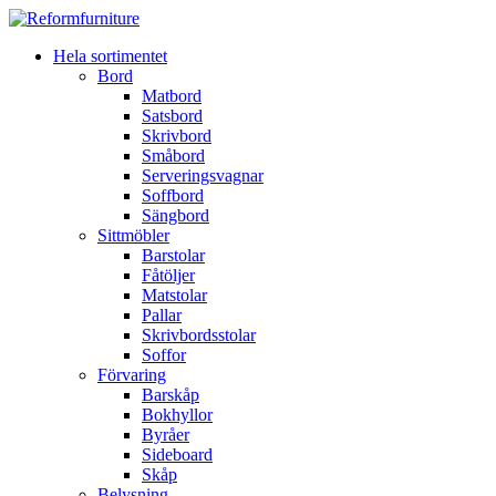
Hela sortimentet
Bord
Matbord
Satsbord
Skrivbord
Småbord
Serveringsvagnar
Soffbord
Sängbord
Sittmöbler
Barstolar
Fåtöljer
Matstolar
Pallar
Skrivbordsstolar
Soffor
Förvaring
Barskåp
Bokhyllor
Byråer
Sideboard
Skåp
Belysning