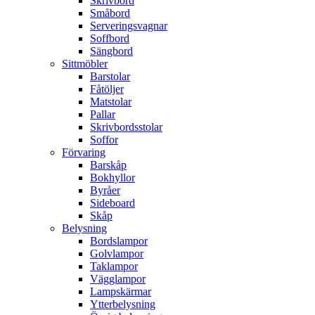
Skrivbord
Småbord
Serveringsvagnar
Soffbord
Sängbord
Sittmöbler
Barstolar
Fåtöljer
Matstolar
Pallar
Skrivbordsstolar
Soffor
Förvaring
Barskåp
Bokhyllor
Byråer
Sideboard
Skåp
Belysning
Bordslampor
Golvlampor
Taklampor
Vägglampor
Lampskärmar
Ytterbelysning