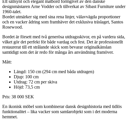
Ett sällsynt och elegant matbord formgivet av den danske
designmästaren Arne Vodder och tillverkat av Sibast Furniture under
1960-talet.
Bordet utmärker sig med sina rena linjer, välavvägda proportioner
och en vacker ådring som framhäver det exklusiva träslaget, Santos
Rosewood.
Bordet är försett med två generösa utdragsskivor, en på vardera sida,
vilket gör det perfekt för både vardag och fest. Det är professionellt
restaurerat till ett strålande skick som bevarar originalkänslan
samtidigt som det är redo för många års användning framöver.
Mått:
Längd: 150 cm (294 cm med båda utdragen)
Djup: 100 cm
Utdrag: 72 cm per skiva
Höjd: 73,5 cm
Pris: 38 000 SEK
En ikonisk möbel som kombinerar dansk designhistoria med tidlös
funktionalitet – lika vacker som samlarobjekt som i det moderna
hemmet.