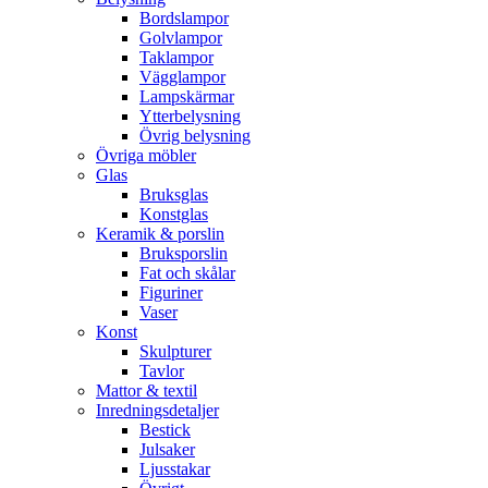
Bordslampor
Golvlampor
Taklampor
Vägglampor
Lampskärmar
Ytterbelysning
Övrig belysning
Övriga möbler
Glas
Bruksglas
Konstglas
Keramik & porslin
Bruksporslin
Fat och skålar
Figuriner
Vaser
Konst
Skulpturer
Tavlor
Mattor & textil
Inredningsdetaljer
Bestick
Julsaker
Ljusstakar