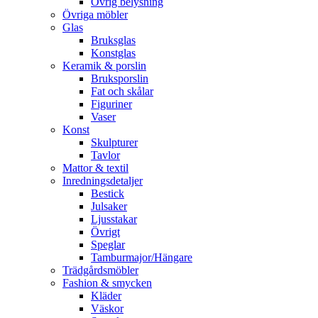
Övrig belysning
Övriga möbler
Glas
Bruksglas
Konstglas
Keramik & porslin
Bruksporslin
Fat och skålar
Figuriner
Vaser
Konst
Skulpturer
Tavlor
Mattor & textil
Inredningsdetaljer
Bestick
Julsaker
Ljusstakar
Övrigt
Speglar
Tamburmajor/Hängare
Trädgårdsmöbler
Fashion & smycken
Kläder
Väskor