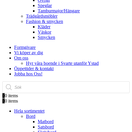
Övrigt
Speglar
Tamburmajor/Hängare
Trädgårdsmöbler
Fashion & smycken
Kläder
Väskor
Smycken
Formgivare
Vi köper av dig
Om oss
Hyr våra boende i Svarte utanför Ystad
Öppettider & kontakt
Jobba hos Oss!
Produktsökning
0
0 items
0
0 items
Hela sortimentet
Bord
Matbord
Satsbord