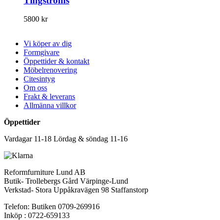
Tingströms
5800
kr
Vi köper av dig
Formgivare
Öppettider & kontakt
Möbelrenovering
Citesintyg
Om oss
Frakt & leverans
Allmänna villkor
Öppettider
Vardagar 11-18 Lördag & söndag 11-16
Reformfurniture Lund AB
Butik- Trollebergs Gård Värpinge-Lund
Verkstad- Stora Uppåkravägen 98 Staffanstorp
Telefon: Butiken 0709-269916
Inköp : 0722-659133