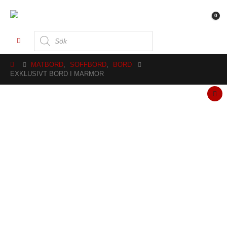
0
Produktsökning
MATBORD
,
SOFFBORD
,
BORD
EXKLUSIVT BORD I MARMOR