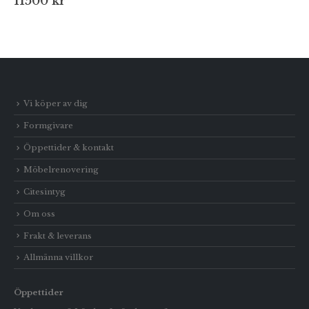
11500
kr
Vi köper av dig
Formgivare
Öppettider & kontakt
Möbelrenovering
Citesintyg
Om oss
Frakt & leverans
Allmänna villkor
Öppettider