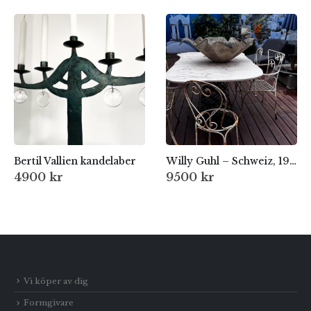
Bertil Vallien kandelaber
Willy Guhl – Schweiz, 1950-tal
4900
kr
9500
kr
Vi köper av dig
Formgivare