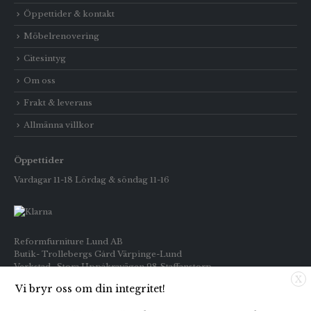
Öppettider & kontakt
Möbelrenovering
Citesintyg
Om oss
Frakt & leverans
Allmänna villkor
Öppettider
Vardagar 11-18 Lördag & söndag 11-16
Reformfurniture Lund AB
Butik- Trollebergs Gård Värpinge-Lund
Verkstad- Stora Uppåkravägen 98 Staffanstorp
X
Vi bryr oss om din integritet!
Telefon: Butiken 0709-269916
Inköp : 0722-659133