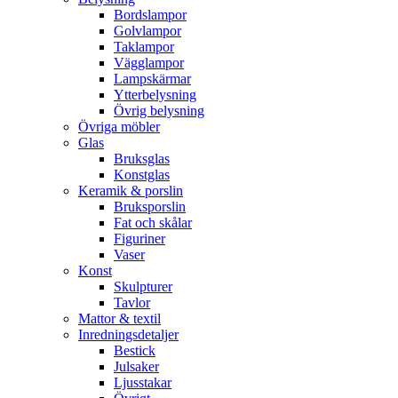
Bordslampor
Golvlampor
Taklampor
Vägglampor
Lampskärmar
Ytterbelysning
Övrig belysning
Övriga möbler
Glas
Bruksglas
Konstglas
Keramik & porslin
Bruksporslin
Fat och skålar
Figuriner
Vaser
Konst
Skulpturer
Tavlor
Mattor & textil
Inredningsdetaljer
Bestick
Julsaker
Ljusstakar