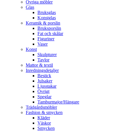
Övriga möbler
Glas
Bruksglas
Konstglas
Keramik & porslin
Bruksporslin
Fat och skålar
Figuriner
Vaser
Konst
Skulpturer
Tavlor
Mattor & textil
Inredningsdetaljer
Bestick
Julsaker
Ljusstakar
Övrigt
Speglar
Tamburmajor/Hängare
Trädgårdsmöbler
Fashion & smycken
Kläder
Väskor
Smycken