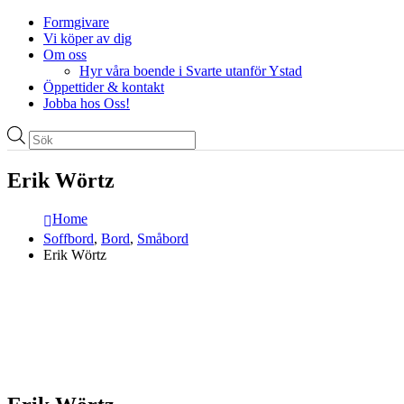
Formgivare
Vi köper av dig
Om oss
Hyr våra boende i Svarte utanför Ystad
Öppettider & kontakt
Jobba hos Oss!
Produktsökning
Erik Wörtz
Home
Soffbord
,
Bord
,
Småbord
Erik Wörtz