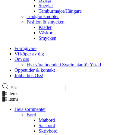
Övrigt
Speglar
Tamburmajor/Hängare
Trädgårdsmöbler
Fashion & smycken
Kläder
Väskor
Smycken
Formgivare
Vi köper av dig
Om oss
Hyr våra boende i Svarte utanför Ystad
Öppettider & kontakt
Jobba hos Oss!
Produktsökning
0
0 items
0
0 items
Hela sortimentet
Bord
Matbord
Satsbord
Skrivbord