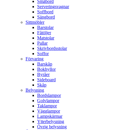
Småbord
Serveringsvagnar
Soffbord
Sängbord
Sittmöbler
Barstolar
Fåtöljer
Matstolar
Pallar
Skrivbordsstolar
Soffor
Förvaring
Barskåp
Bokhyllor
Byråer
Sideboard
Skåp
Belysning
Bordslampor
Golvlampor
Taklampor
Vägglampor
Lampskärmar
Ytterbelysning
Övrig belysning