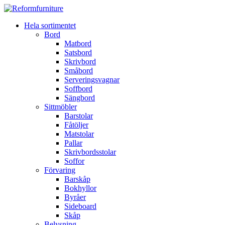
Hela sortimentet
Bord
Matbord
Satsbord
Skrivbord
Småbord
Serveringsvagnar
Soffbord
Sängbord
Sittmöbler
Barstolar
Fåtöljer
Matstolar
Pallar
Skrivbordsstolar
Soffor
Förvaring
Barskåp
Bokhyllor
Byråer
Sideboard
Skåp
Belysning