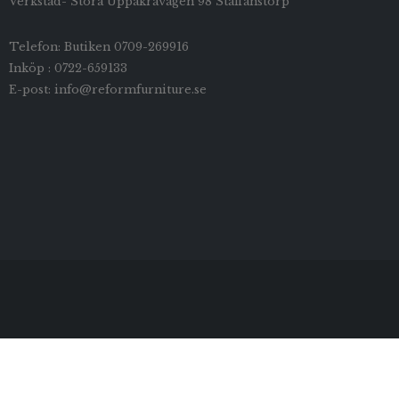
Verkstad- Stora Uppåkravägen 98 Staffanstorp
Telefon: Butiken 0709-269916
Inköp : 0722-659133
E-post: info@reformfurniture.se