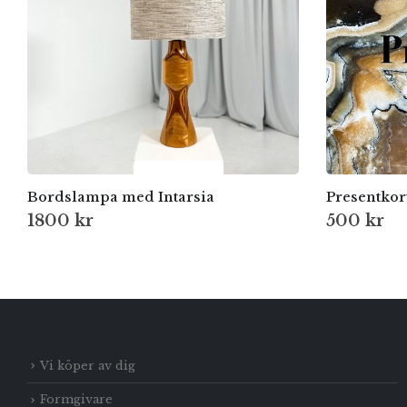
Bordslampa med Intarsia
Presentkor
1800
kr
500
kr
Vi köper av dig
Formgivare