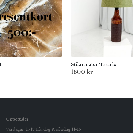
t
Stilarmatur Tranås
1600
kr
Öppettider
Vardagar 11-18 Lördag & söndag 11-16