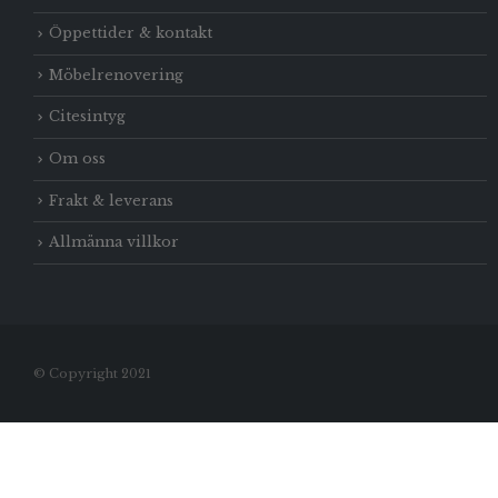
Öppettider & kontakt
Möbelrenovering
Citesintyg
Om oss
Frakt & leverans
Allmänna villkor
© Copyright 2021