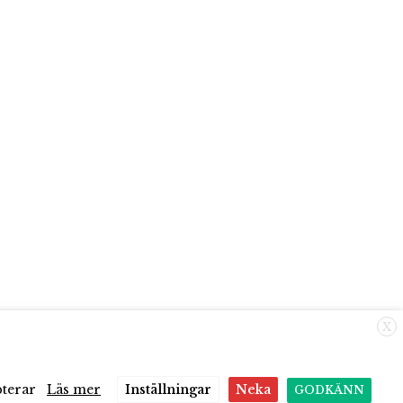
X
pterar
Läs mer
Inställningar
Neka
GODKÄNN