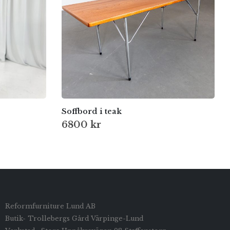
Soffbord i teak
6800
kr
Reformfurniture Lund AB
Butik- Trollebergs Gård Värpinge-Lund