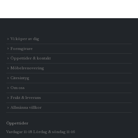
Vi köper av dig
Formgivare
Öppettider & kontakt
Möbelrenovering
Citesintyg
Om oss
Frakt & leverans
Allmänna villkor
Öppettider
Vardagar 11-18 Lördag & söndag 11-16